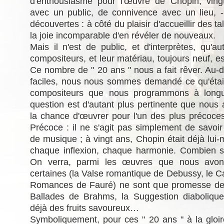
d'enthousiasme pour l'œuvre de Chopin, ving
avec un public, de connivence avec un lieu, -
découvertes : à côté du plaisir d'accueillir des ta
la joie incomparable d'en révéler de nouveaux.
Mais il n'est de public, et d'interprètes, qu'au
compositeurs, et leur matériau, toujours neuf, es
Ce nombre de " 20 ans " nous a fait rêver. Au-d
faciles, nous nous sommes demandé ce qu'étaie
compositeurs que nous programmons à longue
question est d'autant plus pertinente que nous
la chance d'œuvrer pour l'un des plus précoce
Précoce : il ne s'agit pas simplement de savoir
de musique ; à vingt ans, Chopin était déjà lu
chaque inflexion, chaque harmonie. Combien 
On verra, parmi les œuvres que nous avon
certaines (la Valse romantique de Debussy, le C
Romances de Fauré) ne sont que promesse de fl
Ballades de Brahms, la Suggestion diabolique
déjà des fruits savoureux…
Symboliquement, pour ces " 20 ans " à la gloir