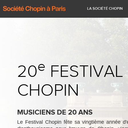
41ème Festival Chopin à Paris
Historique
Renseignements pratiques
La vie de Chopin
Calendrier
LA SOCIÉTÉ CHOPIN
e
20
FESTIVAL
CHOPIN
MUSICIENS DE 20 ANS
Le Festival Chopin fête sa vingtième année d'