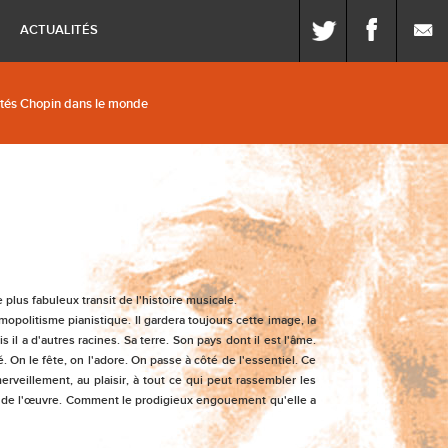
ue du festival
Les concerts
Photothèque
ESPACE PRESSE
ACTUALITÉS
étés Chopin dans le monde
 plus fabuleux transit de l'histoire musicale.
mopolitisme pianistique. Il gardera toujours cette image, la
il a d'autres racines. Sa terre. Son pays dont il est l'âme.
. On le fête, on l'adore. On passe à côté de l'essentiel. Ce
rveillement, au plaisir, à tout ce qui peut rassembler les
ale de l'œuvre. Comment le prodigieux engouement qu'elle a