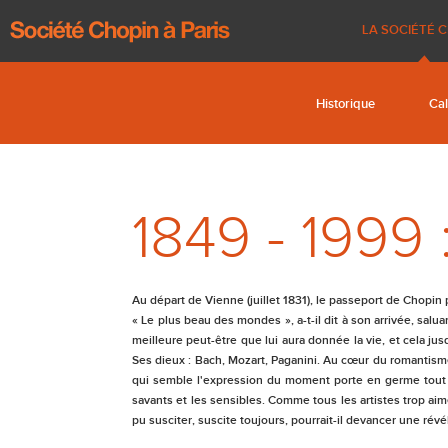
41ème Festival Chopin à Paris
Renseignements pra
La vie de
LA SOCIÉTÉ 
Historique
Cal
1849 - 1999 :
Au départ de Vienne (juillet 1831), le passeport de Chopin p
« Le plus beau des mondes », a-t-il dit à son arrivée, salu
meilleure peut-être que lui aura donnée la vie, et cela jus
Ses dieux : Bach, Mozart, Paganini. Au cœur du romantisme i
qui semble l'expression du moment porte en germe tout un 
savants et les sensibles. Comme tous les artistes trop ai
pu susciter, suscite toujours, pourrait-il devancer une révé