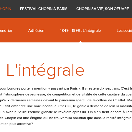
tiques
 Chopin
Les interprètes
L'oeuvre de Chopin
Festivals précédents
Ses domiciles parisiens
Historiq
CHOPIN
FESTIVAL CHOPIN À PARIS
CHOPIN SA VIE, SON OEUVRE
endrier
Adhésion
1849 - 1999 : L'intégrale
Les soci
 L'intégrale
our Londres porte la mention « passant par Paris ». Il y restera dix-sept ans. C'est le
ant l'atmosphère de jeunesse, de compétition et de vitalité de cette capitale du cos
qu'aux dernières semaines devant le panorama aperçu de la colline de Chaillot. Mais 
l fait entendre une voix inconnue. Chez lui, le génie a devancé de loin la maturité
avenir. Seule l'œuvre globale le révélera après lui. On s'en tient encore à l'éme
més Chopin est une énigme qui ne trouvera sa solution que dans la réalité intégr
lation plus attentive?