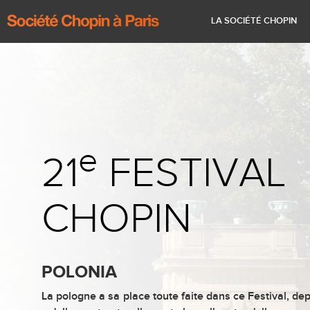
41ème Festival Chopin à Paris
Historique
Renseignements pratiques
La vie de Chopin
Calendrier
LA SOCIÉTÉ CHOPIN
e
21
FESTIVAL
CHOPIN
POLONIA
La pologne a sa place toute faite dans ce Festival, depu