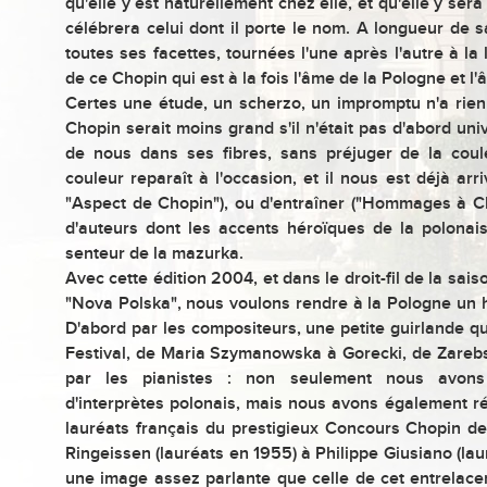
qu'elle y est naturellement chez elle, et qu'elle y ser
célébrera celui dont il porte le nom. A longueur de s
toutes ses facettes, tournées l'une après l'autre à la 
de ce Chopin qui est à la fois l'âme de la Pologne et l
Certes une étude, un scherzo, un impromptu n'a rien 
Chopin serait moins grand s'il n'était pas d'abord uni
de nous dans ses fibres, sans préjuger de la coule
couleur reparaît à l'occasion, et il nous est déjà arriv
"Aspect de Chopin"), ou d'entraîner ("Hommages à C
d'auteurs dont les accents héroïques de la polonai
senteur de la mazurka.
Avec cette édition 2004, et dans le droit-fil de la sai
"Nova Polska", nous voulons rendre à la Pologne un
D'abord par les compositeurs, une petite guirlande qu
Festival, de Maria Szymanowska à Gorecki, de Zareb
par les pianistes : non seulement nous avons 
d'interprètes polonais, mais nous avons également ré
lauréats français du prestigieux Concours Chopin d
Ringeissen (lauréats en 1955) à Philippe Giusiano (laur
une image assez parlante que celle de cet entrelac