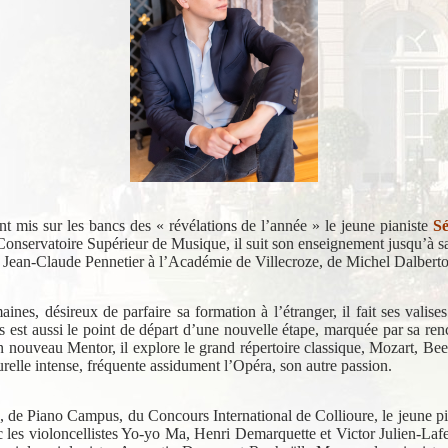
t mis sur les bancs des « révélations de l’année » le jeune pianiste
S
onservatoire Supérieur de Musique, il suit son enseignement jusqu’à sa d
s de Jean-Claude Pennetier à l’Académie de Villecroze, de Michel Dalber
es, désireux de parfaire sa formation à l’étranger, il fait ses valises
s est aussi le point de départ d’une nouvelle étape, marquée par sa 
son nouveau Mentor, il explore le grand répertoire classique, Mozart, B
turelle intense, fréquente assidument l’Opéra, son autre passion.
, de Piano Campus, du Concours International de Collioure, le jeune pia
les violoncellistes Yo-yo Ma, Henri Demarquette et Victor Julien-Laferriè