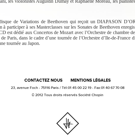
ni, les violonistes Augustin Dumay et Raphaëlle Moreau, les pianistes
 disque de Variations de Beethoven qui reçoit un DIAPASON D’OR 
à participer à ses Masterclasses sur les Sonates de Beethoven enregist
r CD est dédié aux Concertos de Mozart avec l’Orchestre de chambre d
 de Paris, dans le cadre d’une tournée de l’Orchestre d’Ile-de-France d
’une tournée au Japon.
CONTACTEZ NOUS
MENTIONS LÉGALES
23, avenue Foch - 75116 Paris / Tél:01 45 00 22 19 - Fax:01 40 67 70 08
© 2012 Tous droits réservés Société Chopin