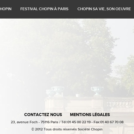
tiques
 Chopin
endrier
Les interprètes
L'oeuvre de Chopin
Adhésion
1849 - 1999 : L'intégrale
Festivals précédents
Ses domiciles parisiens
Les soci
Historiq
CHOPIN
FESTIVAL CHOPIN À PARIS
CHOPIN SA VIE, SON OEUVRE
CONTACTEZ NOUS
MENTIONS LÉGALES
23, avenue Foch - 75116 Paris / Tél:01 45 00 22 19 - Fax:01 40 67 70 08
© 2012 Tous droits réservés Société Chopin