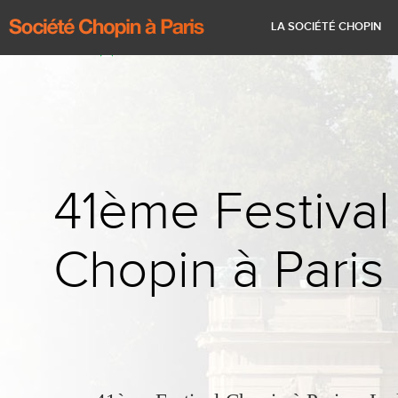
41ème Festival Chopin à Paris
Historique
Renseignements pratiques
La vie de Chopin
Calendrier
LA SOCIÉTÉ CHOPIN
41ème Festival
Chopin à Paris