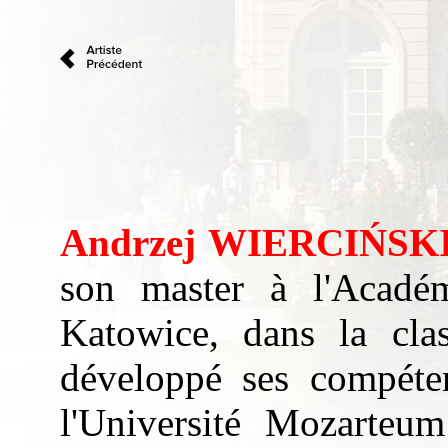
Andrzej
WIERCI
Ń
SK
son master à l'Acadé
Katowice, dans la cla
développé ses
compéte
l'Université
Mozarteum