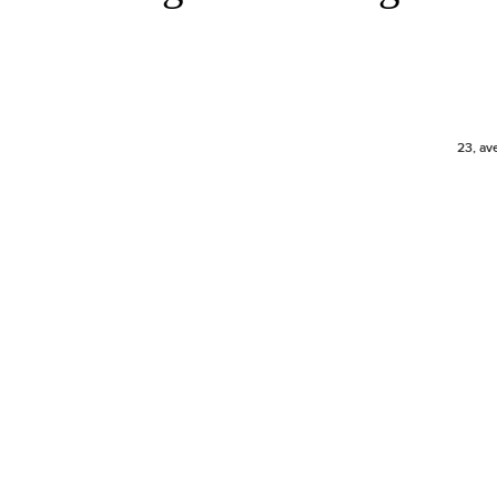
23, av